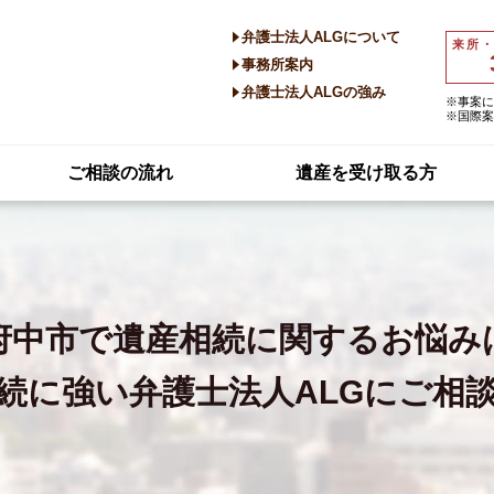
弁護士法人ALGについて
来所
事務所案内
弁護士法人ALGの強み
※事案に
※国際案
ご相談の流れ
遺産を受け取る方
府中市で
遺産相続に関するお悩み
続に強い
弁護士法人ALGにご相