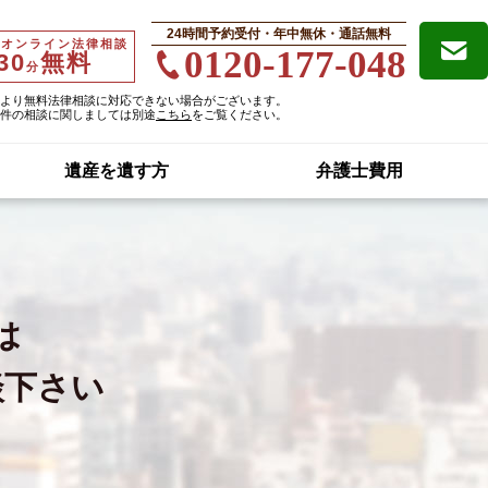
24時間予約受付・年中無休・通話無料
・オンライン法律相談
0120-177-048
30
無料
分
より無料法律相談に対応できない場合がございます。
件の相談に関しましては別途
こちら
をご覧ください。
遺産を遺す方
弁護士費用
は
談下さい