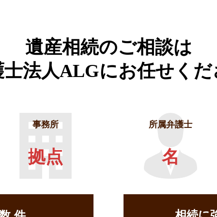
遺産相続のご相談は
護士法人ALGに
お任せくだ
事務所
所属弁護士
拠点
名
相続に
せ数
件