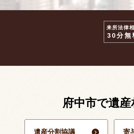
来所法律
30分無
府中市で遺産
遺産分割協議
寄