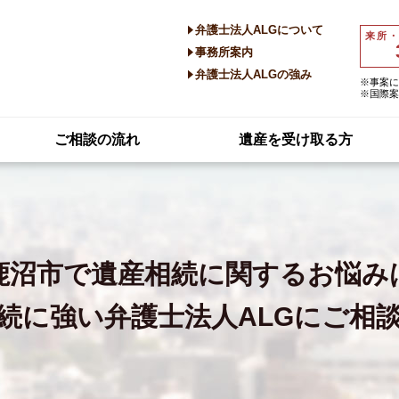
弁護士法人ALGについて
来所
事務所案内
弁護士法人ALGの強み
※事案に
※国際案
ご相談の流れ
遺産を受け取る方
鹿沼市で
遺産相続に関するお悩み
続に強い
弁護士法人ALGにご相