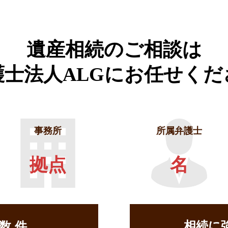
遺産相続のご相談は
護士法人ALGに
お任せくだ
事務所
所属弁護士
拠点
名
相続に
せ数
件