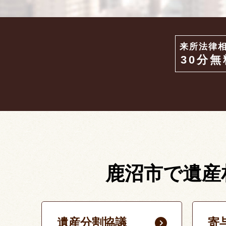
来所法律
30分無
鹿沼市で遺産
遺産分割協議
寄