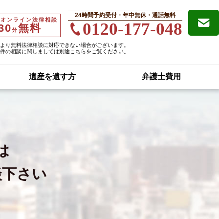
24時間予約受付・年中無休・通話無料
・オンライン法律相談
0120-177-048
30
無料
分
より無料法律相談に対応できない場合がございます。
件の相談に関しましては別途
こちら
をご覧ください。
遺産を遺す方
弁護士費用
は
談下さい