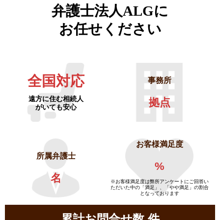
弁護士法人ALGに
お任せください
全国対応
事務所
遠方に住む相続人
拠点
がいても安心
お客様満足度
所属弁護士
%
名
※お客様満足度は弊所アンケートにご回答い
ただいた中の「満足」、「やや満足」の割合
となっております
累計お問合せ数
件