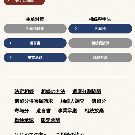
養子と相続
生前対策
相続税申告
相続税対策
相続税
遺言書
相続税計算
事業承継
課税対象
法定相続
相続の方法
遺産分割協議
遺留分侵害額請求
相続人調査
遺留分
寄与分
遺言書
事業承継
相続放棄
単純承認
限定承認
はじめての方へ
ご相談の流れ