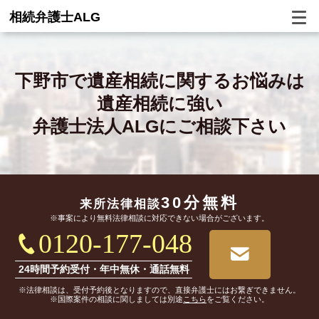
相続弁護士ALG
下野市で
遺産相続に関するお悩みは
遺産相続に強い
弁護士法人ALGにご相談下さい
30分無料
来所法律相談
※事案により無料法律相談に対応できない場合がございます。
0120-177-048
24時間予約受付・年中無休・通話無料
※法律相談は、受付予約後となりますので、直接弁護士にはお繋ぎできません。
※国際案件の相談に関しましては別途
こちら
をご覧ください。