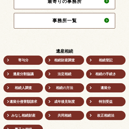
最寄りの事務所
事務所一覧
遺産相続
寄与分
相続財産調査
相続登記
遺産分割協議
法定相続
相続の⼿続き
相続人調査
相続の方法
遺留分
遺留分侵害額請求
成年後⾒制度
特別受益
みなし相続財産
共同相続
改正相続法