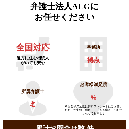
弁護士法人ALGに
お任せください
全国対応
事務所
遠方に住む相続人
拠点
がいても安心
お客様満足度
所属弁護士
%
名
※お客様満足度は弊所アンケートにご回答い
ただいた中の「満足」、「やや満足」の割合
となっております
累計お問合せ数
件