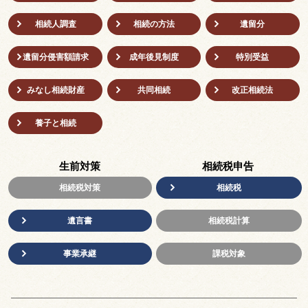
相続人調査
相続の方法
遺留分
遺留分侵害額請求
成年後⾒制度
特別受益
みなし相続財産
共同相続
改正相続法
養子と相続
生前対策
相続税申告
相続税対策
相続税
遺言書
相続税計算
事業承継
課税対象