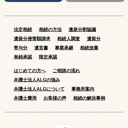
法定相続
相続の方法
遺産分割協議
遺留分侵害額請求
相続人調査
遺留分
寄与分
遺言書
事業承継
相続放棄
単純承認
限定承認
はじめての方へ
ご相談の流れ
弁護士法人ALGの強み
弁護士法人ALGについて
事務所案内
弁護士費用
お客様の声
相続の解決事例