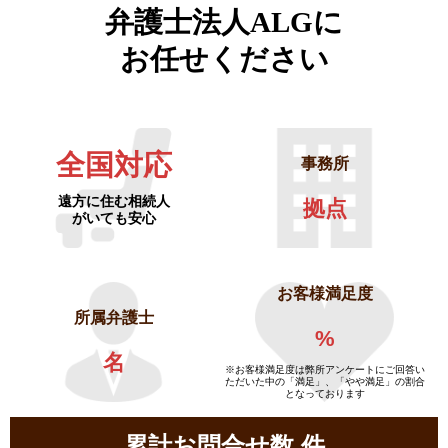
弁護士法人ALGに
お任せください
全国対応
事務所
遠方に住む相続人
拠点
がいても安心
お客様満足度
所属弁護士
%
名
※お客様満足度は弊所アンケートにご回答い
ただいた中の「満足」、「やや満足」の割合
となっております
累計お問合せ数
件