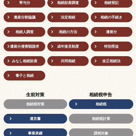
寄与分
相続財産調査
相続登記
遺産分割協議
法定相続
相続の⼿続き
相続人調査
相続の方法
遺留分
遺留分侵害額請求
成年後⾒制度
特別受益
みなし相続財産
共同相続
改正相続法
養子と相続
生前対策
相続税申告
相続税対策
相続税
遺言書
相続税計算
事業承継
課税対象