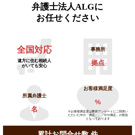
弁護士法人ALGに
お任せください
全国対応
事務所
遠方に住む相続人
拠点
がいても安心
お客様満足度
所属弁護士
%
名
※お客様満足度は弊所アンケートにご回答い
ただいた中の「満足」、「やや満足」の割合
となっております
累計お問合せ数
件