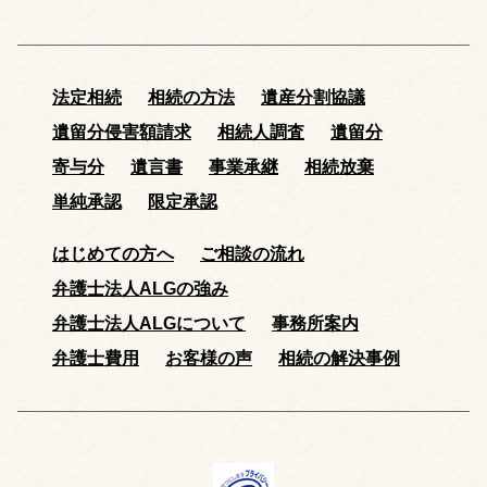
法定相続
相続の方法
遺産分割協議
遺留分侵害額請求
相続人調査
遺留分
寄与分
遺言書
事業承継
相続放棄
単純承認
限定承認
はじめての方へ
ご相談の流れ
弁護士法人ALGの強み
弁護士法人ALGについて
事務所案内
弁護士費用
お客様の声
相続の解決事例