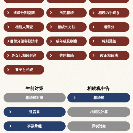
遺産分割協議
法定相続
相続の⼿続き
相続人調査
相続の方法
遺留分
遺留分侵害額請求
成年後⾒制度
特別受益
みなし相続財産
共同相続
改正相続法
養子と相続
生前対策
相続税申告
相続税対策
相続税
遺言書
相続税計算
事業承継
課税対象