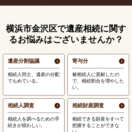
横浜市金沢区で遺産相続に関す
る
お悩みはございませんか？
遺産分割協議
寄与分
相続人同士、遺産の分配
被相続人に貢献したの
でもめている。
で、相続割合を増やした
い。
相続人調査
相続財産調査
相続人を調べるための手
相続できる財産をすべて
続きが煩わしい。
把握することができな
い。