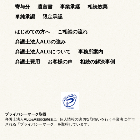
寄与分
遺言書
事業承継
相続放棄
単純承認
限定承認
はじめての方へ
ご相談の流れ
弁護士法人ALGの強み
弁護士法人ALGについて
事務所案内
弁護士費用
お客様の声
相続の解決事例
プライバシーマーク取得
弁護士法人ALG&Associatesは、個人情報の適切な取扱いを行う事業者に付与
される
「プライバシーマーク」
を取得しています。