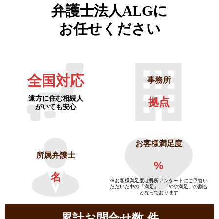
弁護士法人ALGに
お任せください
全国対応
事務所
遠方に住む相続人
拠点
がいても安心
お客様満足度
所属弁護士
%
名
※お客様満足度は弊所アンケートにご回答い
ただいた中の「満足」、「やや満足」の割合
となっております
累計お問合せ数
件