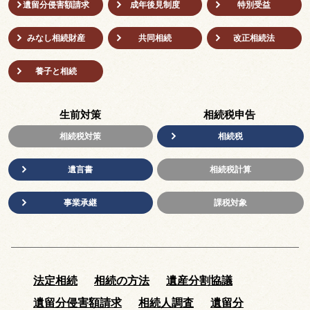
遺留分侵害額請求
成年後⾒制度
特別受益
みなし相続財産
共同相続
改正相続法
養子と相続
生前対策
相続税申告
相続税対策
相続税
遺言書
相続税計算
事業承継
課税対象
法定相続
相続の方法
遺産分割協議
遺留分侵害額請求
相続人調査
遺留分