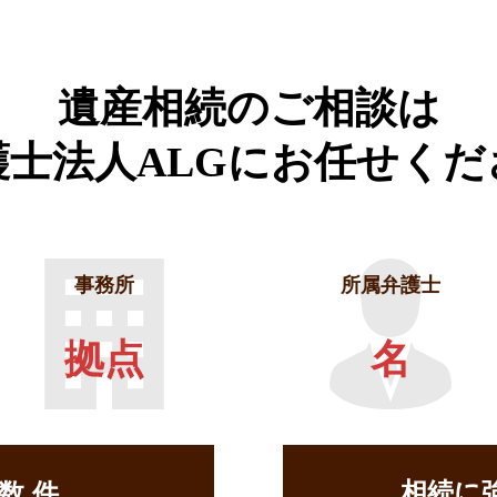
遺産相続のご相談は
護士法人ALGに
お任せくだ
事務所
所属弁護士
拠点
名
相続に
せ数
件