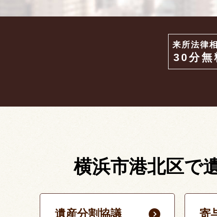
来所法律
30分無
横浜市港北区で
遺産分割協議
寄