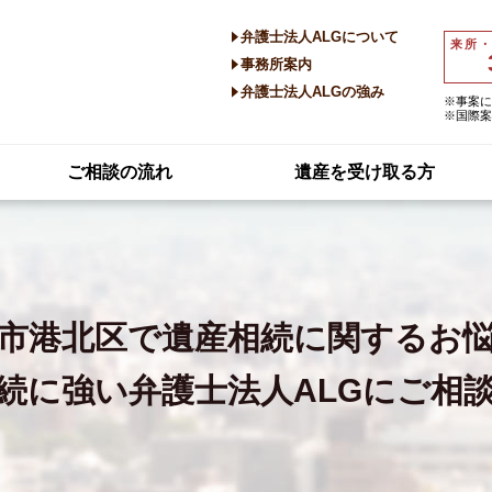
弁護士法人ALGについて
来所
事務所案内
弁護士法人ALGの強み
※事案に
※国際案
ご相談の流れ
遺産を受け取る方
市港北区で
遺産相続に関するお
続に強い
弁護士法人ALGにご相