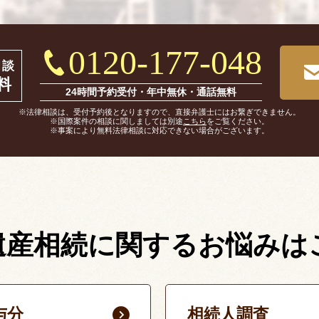
0120-177-048
相談
料
24時間予約受付・年中無休・通話無料
※法律相談は、受付予約後となりますので、直接弁護士にはお繋ぎできません。
※国際案件の相談に関しましては別途
こちら
をご覧ください。
※事案により無料法律相談に対応できない場合がございます。
遺産相続に関する
お悩みは
与分
相続人調査