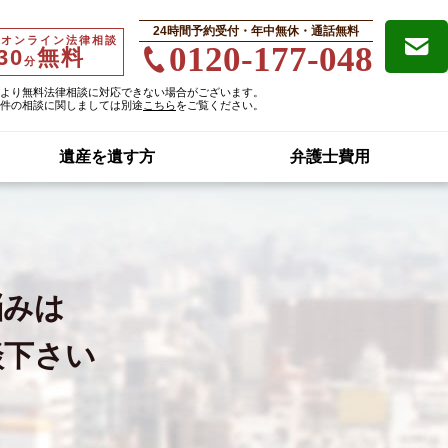
24時間予約受付・年中無休・通話無料
・オンライン法律相談
0120-177-048
30
無料
分
より無料法律相談に対応できない場合がございます。
件の相談に関しましては別途
こちら
をご覧ください。
遺産を遺す方
弁護士費用
悩みは
談下さい