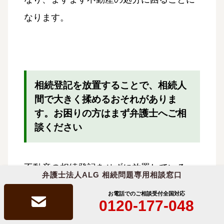
なります。
相続登記を放置することで、相続人
間で大きく揉めるおそれがありま
す。お困りの方はまず弁護士へご相
談ください
不動産の相続登記をせずに放置している
弁護士法人ALG 相続問題専用相談窓口
と、不動産を自由に処分したり、融資を受
お電話でのご相談受付
全国対応
0120-177-048
けたりすることができなくなるばかりか、
相続登記をしようと思い立った段階で、思