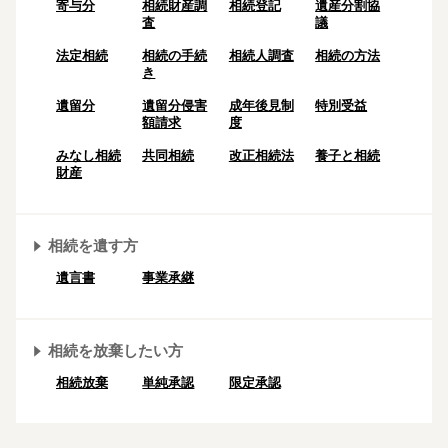
寄与分
相続財産調
相続登記
遺産分割協
査
議
法定相続
相続の⼿続
相続人調査
相続の方法
き
遺留分
遺留分侵害
成年後⾒制
特別受益
額請求
度
みなし相続
共同相続
改正相続法
養子と相続
財産
相続を遺す方
遺言書
事業承継
相続を放棄したい方
相続放棄
単純承認
限定承認