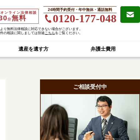
24時間予約受付・年中無休・通話無料
・オンライン法律相談
0120-177-048
30
無料
分
より無料法律相談に対応できない場合がございます。
件の相談に関しましては別途
こちら
をご覧ください。
遺産を遺す方
弁護士費用
ご相談受付中