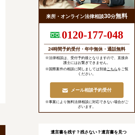
30
無料
来所・オンライン法律相談
分
0120-177-048
24時間予約受付・年中無休・通話無料
※法律相談は、受付予約後となりますので、直接弁
護士にはお繋ぎできません。
※国際案件の相談に関しましては別途
こちら
をご覧
ください。
メール相談予約受付
※事案により無料法律相談に対応できない場合がご
ざいます。
遺言書を残す？残さない？遺言書を見つ