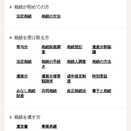
相続が初めての方
法定相続
相続の方法
相続を受け取る方
寄与分
相続財産調
相続登記
遺産分割協
査
議
法定相続
相続の⼿続
相続人調査
相続の方法
き
遺留分
遺留分侵害
成年後⾒制
特別受益
額請求
度
みなし相続
共同相続
改正相続法
養子と相続
財産
相続を遺す方
遺言書
事業承継