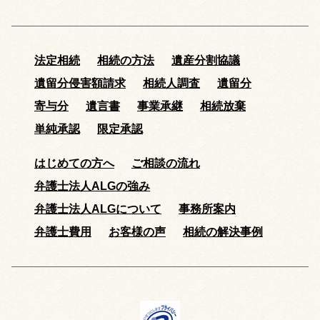
法定相続
相続の方法
遺産分割協議
遺留分侵害額請求
相続人調査
遺留分
寄与分
遺言書
事業承継
相続放棄
単純承認
限定承認
はじめての方へ
ご相談の流れ
弁護士法人ALGの強み
弁護士法人ALGについて
事務所案内
弁護士費用
お客様の声
相続の解決事例