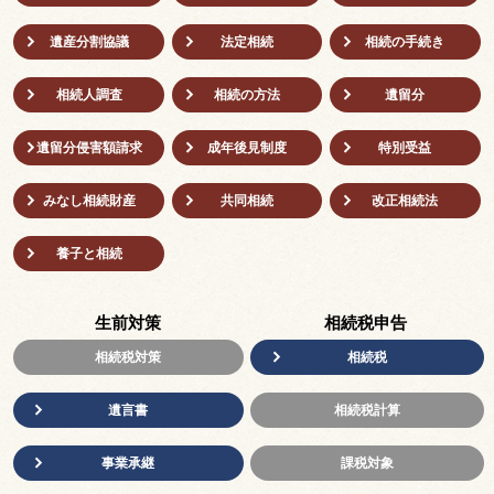
遺産分割協議
法定相続
相続の⼿続き
相続人調査
相続の方法
遺留分
遺留分侵害額請求
成年後⾒制度
特別受益
みなし相続財産
共同相続
改正相続法
養子と相続
生前対策
相続税申告
相続税対策
相続税
遺言書
相続税計算
事業承継
課税対象