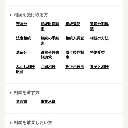
相続を受け取る方
寄与分
相続財産調
相続登記
遺産分割協
査
議
法定相続
相続の⼿続
相続人調査
相続の方法
き
遺留分
遺留分侵害
成年後⾒制
特別受益
額請求
度
みなし相続
共同相続
改正相続法
養子と相続
財産
相続を遺す方
遺言書
事業承継
相続を放棄したい方