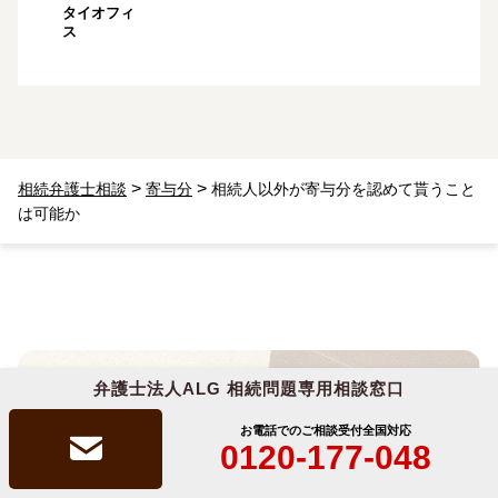
タイオフィ
ス
>
>
相続弁護士相談
寄与分
相続人以外が寄与分を認めて貰うこと
は可能か
弁護士法人ALG 相続問題専用相談窓口
お気軽に
お問い合わせください
お電話でのご相談受付
全国対応
0120-177-048
弁護士が味方となって
サポートい