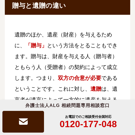
贈与と遺贈の違い
遺贈のほか、遺産（財産）を与えるため
に、
「贈与」
という方法をとることもでき
ます。贈与は、財産を与える人（贈与者）
ともらう人（受贈者）の契約によって成立
します。つまり、
双方の合意が必要
である
ということです。これに対し、
遺贈
は、遺
言者が遺言によって一方的に遺産を与える
弁護士法人ALG 相続問題専用相談窓口
ことができ、
受遺者の同意は不要
です。
お電話でのご相談受付
全国対応
0120-177-048
また、贈与は贈与者が
生前に
受贈者に財産