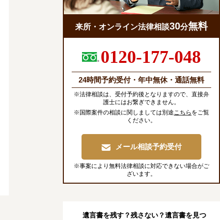
30
無料
来所・オンライン法律相談
分
0120-177-048
24時間予約受付・年中無休・通話無料
※法律相談は、受付予約後となりますので、直接弁
護士にはお繋ぎできません。
※国際案件の相談に関しましては別途
こちら
をご覧
ください。
メール相談予約受付
※事案により無料法律相談に対応できない場合がご
ざいます。
遺言書を残す？残さない？遺言書を見つ