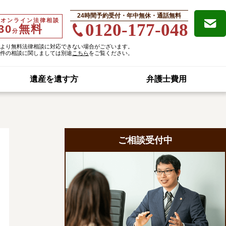
24時間予約受付・年中無休・通話無料
・オンライン法律相談
0120-177-048
30
無料
分
より無料法律相談に対応できない場合がございます。
件の相談に関しましては別途
こちら
をご覧ください。
遺産を遺す方
弁護士費用
ご相談受付中