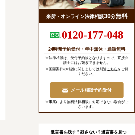
30
無料
来所・オンライン法律相談
分
0120-177-048
24時間予約受付・年中無休・通話無料
※法律相談は、受付予約後となりますので、直接弁
護士にはお繋ぎできません。
※国際案件の相談に関しましては別途
こちら
をご覧
ください。
メール相談予約受付
※事案により無料法律相談に対応できない場合がご
ざいます。
遺言書を残す？残さない？遺言書を見つ