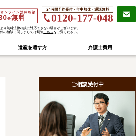
24時間予約受付・年中無休・通話無料
・オンライン法律相談
0120-177-048
30
無料
分
より無料法律相談に対応できない場合がございます。
件の相談に関しましては別途
こちら
をご覧ください。
遺産を遺す方
弁護士費用
ご相談受付中