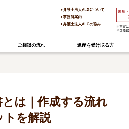
弁護士法人ALGについて
来所
事務所案内
弁護士法人ALGの強み
※事案に
※国際案
ご相談の流れ
遺産を受け取る方
書とは｜作成する流れ
ットを解説