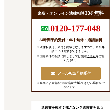
30
無料
来所・オンライン法律相談
分
0120-177-048
24時間予約受付・年中無休・通話無料
※法律相談は、受付予約後となりますので、直接弁
護士にはお繋ぎできません。
※国際案件の相談に関しましては別途
こちら
をご覧
ください。
メール相談予約受付
※事案により無料法律相談に対応できない場合がご
ざいます。
遺言書を残す？残さない？遺言書を見つ