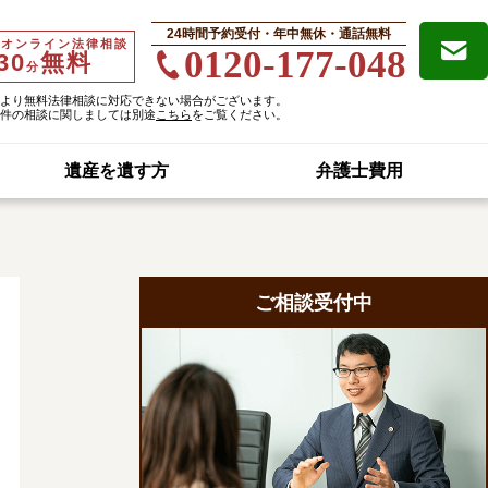
24時間予約受付・年中無休・通話無料
・オンライン法律相談
0120-177-048
30
無料
分
より無料法律相談に対応できない場合がございます。
件の相談に関しましては別途
こちら
をご覧ください。
遺産を遺す方
弁護士費用
ご相談受付中